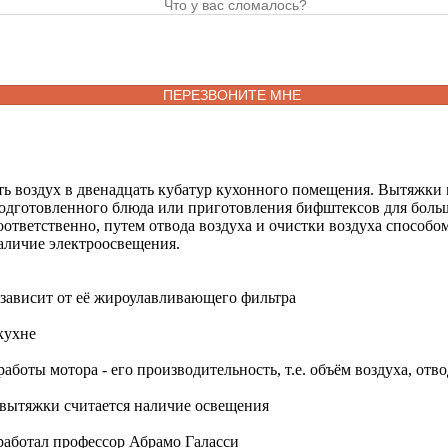
ь воздух в двенадцать кубатур кухонного помещения. Вытяжки в
 подготовленного блюда или приготовления бифштексов для бол
ответственно, путем отвода воздуха и очистки воздуха способ
аличие электроосвещения.
зависит от её жироулавливающего фильтра
кухне
работы мотора - его производительность, т.е. объём воздуха, о
вытяжки считается наличие освещения
работал профессор Абрамо Галасси