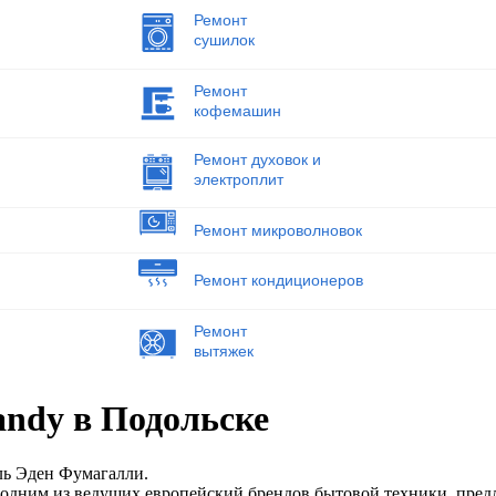
Ремонт
сушилок
Ремонт
кофемашин
Ремонт духовок и
электроплит
Ремонт микроволновок
Ремонт кондиционеров
Ремонт
вытяжек
ndy в Подольске
ель Эден Фумагалли.
я одним из ведущих европейский брендов бытовой техники, пред