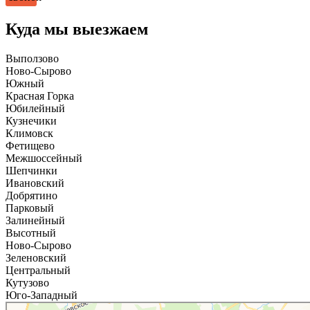
Куда мы выезжаем
Выползово
Ново-Сырово
Южный
Красная Горка
Юбилейный
Кузнечики
Климовск
Фетищево
Межшоссейный
Шепчинки
Ивановский
Добрятино
Парковый
Залинейный
Высотный
Ново-Сырово
Зеленовский
Центральный
Кутузово
Юго-Западный