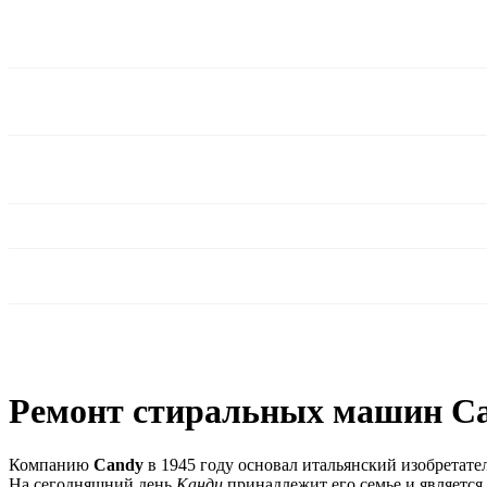
Ремонт стиральных машин Ca
Компанию
Candy
в 1945 году основал итальянский изобретат
На сегодняшний день
Канди
принадлежит его семье и являетс