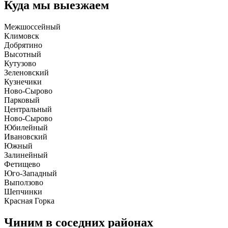
Куда мы выезжаем
Межшоссейный
Климовск
Добрятино
Высотный
Кутузово
Зеленовский
Кузнечики
Ново-Сырово
Парковый
Центральный
Ново-Сырово
Юбилейный
Ивановский
Южный
Залинейный
Фетищево
Юго-Западный
Выползово
Шепчинки
Красная Горка
Чиним в соседних районах