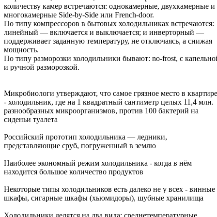
количеству камер встречаются: однокамерные, двухкамерные и
многокамерные Side-by-Side или French-door.
По типу компрессоров в бытовых холодильниках встречаются:
линейный — включается и выключается; и инверторный —
поддерживает заданную температуру, не отключаясь, а снижая
мощность.
По типу разморозки холодильники бывают: no-frost, с капельно
и ручной разморозкой.
Микробиологи утверждают, что самое грязное место в квартир
- холодильник, где на 1 квадратный сантиметр целых 11,4 млн.
разнообразных микроорганизмов, против 100 бактерий на
сиденьи туалета
Российский прототип холодильника — ледники,
представляющие сруб, погруженный в землю
Наиболее экономный режим холодильника - когда в нём
находится большое количество продуктов
Некоторые типы холодильников есть далеко не у всех - винные
шкафы, сигарные шкафы (хьюмидоры), шубные хранилища
Холодильники делятся на два вида: среднетемпературные