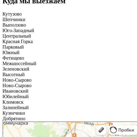
Куда мы выезжаем
Кутузово
Шепчинки
Выползово
Юго-Западный
Центральный
Красная Горка
Парковый
Южный
Фетищево
Межшоссейный
Зеленовский
Высотный
Ново-Сырово
Ново-Сырово
Ивановский
Юбилейный
Климовск
Залинейный
Кузнечики
Добрятино