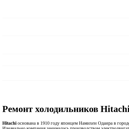
Ремонт холодильников Hitachi
Hitachi
основана в 1910 году японцем Намихеи Одаира в город
Изначально компания занималась производством электродвигат