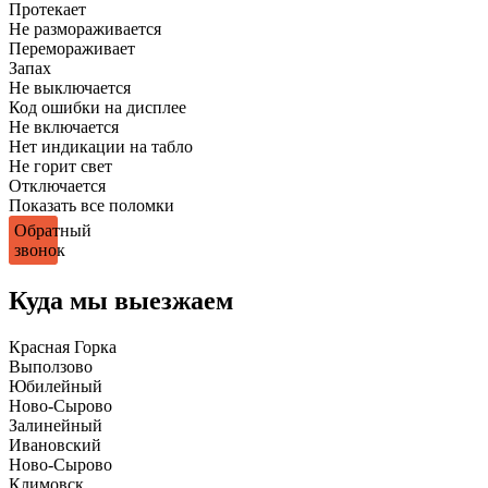
Протекает
Не размораживается
Перемораживает
Запах
Не выключается
Код ошибки на дисплее
Не включается
Нет индикации на табло
Не горит свет
Отключается
Показать все поломки
Обратный
звонок
Куда мы выезжаем
Красная Горка
Выползово
Юбилейный
Ново-Сырово
Залинейный
Ивановский
Ново-Сырово
Климовск