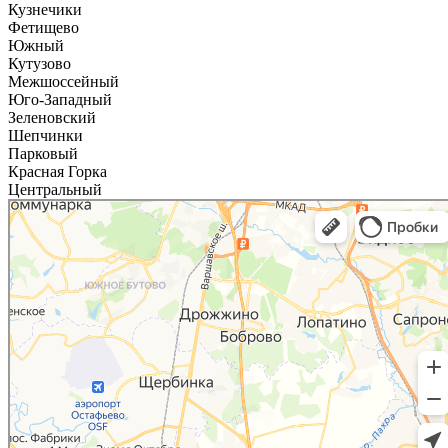
Кузнечики
Фетищево
Южный
Кутузово
Межшоссейный
Юго-Западный
Зеленовский
Шепчинки
Парковый
Красная Горка
Центральный