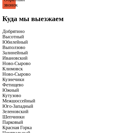
звонок
Куда мы выезжаем
Добрятино
Высотный
Юбилейный
Выползово
Залинейный
Ивановский
Ново-Сырово
Климовск
Ново-Сырово
Кузнечики
Фетищево
Южный
Кутузово
Межшоссейный
Юго-Западный
Зеленовский
Шепчинки
Парковый
Красная Горка
Центральный