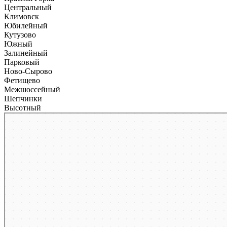
Центральный
Климовск
Юбилейный
Кутузово
Южный
Залинейный
Парковый
Ново-Сырово
Фетищево
Межшоссейный
Шепчинки
Высотный