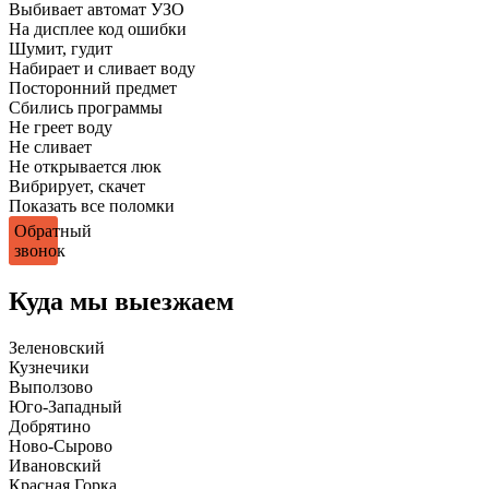
Выбивает автомат УЗО
На дисплее код ошибки
Шумит, гудит
Набирает и сливает воду
Посторонний предмет
Сбились программы
Не греет воду
Не сливает
Не открывается люк
Вибрирует, скачет
Показать все поломки
Обратный
звонок
Куда мы выезжаем
Зеленовский
Кузнечики
Выползово
Юго-Западный
Добрятино
Ново-Сырово
Ивановский
Красная Горка