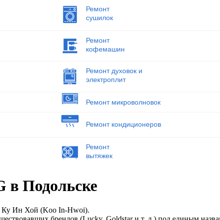
Ремонт
сушилок
Ремонт
кофемашин
Ремонт духовок и
электроплит
Ремонт микроволновок
Ремонт кондиционеров
Ремонт
вытяжек
 в Подольске
 Ку Ин Хой (Koo In-Hwoi).
ествовавших брендов (Lucky, Goldstar и т. д.) под единым назв