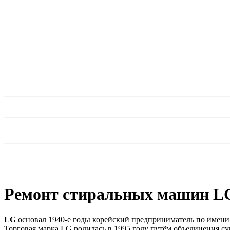
Ремонт стиральных машин LG
LG
основал 1940-е годы корейский предприниматель по имени
Торговая марка LG родилась в 1995 году путём объединения сущ